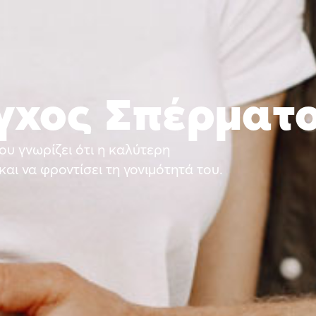
δα μας
Υπηρεσίες
Πακέτα Εξετάσεων
Τράπεζα Σπέρματος
γχος Σπέρματ
υ γνωρίζει ότι η καλύτερη
και να φροντίσει τη γονιμότητά του.