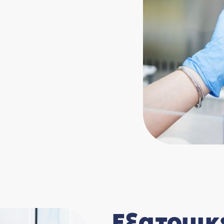
Eξατομικ