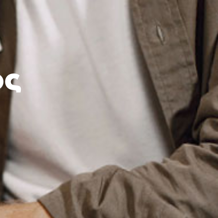
Νέα
Επικοινωνία
ΚΛΕΙΣΕ ΡΑΝΤΕΒΟΥ
MY SPERMOGENE
ος