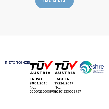
ΌΛΑ ΤΑ ΝΈΑ
ΠΙΣΤΟΠΟΙΉΣΕΙΣ
EN ISO
ΕΛΟΤ EN
9001:2015
15224:2017
No.:
No.:
20001230008956
20301230008957