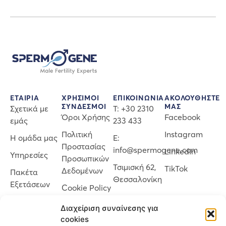
ΕΤΑΙΡΙΑ
ΧΡΗΣΙΜΟΙ
EΠΙΚΟΙΝΩΝΙΑ
AKOΛΟΥΘΗΣΤΕ
ΣΥΝΔΕΣΜΟΙ
ΜΑΣ
Σχετικά με
Τ: +30 2310
Όροι Χρήσης
Facebook
εμάς
233 433
Πολιτική
Instagram
Η ομάδα μας
E:
Προστασίας
info@spermogene.com
LinkedIn
Υπηρεσίες
Προσωπικών
Τσιμισκή 62,
TikTok
Δεδομένων
Πακέτα
Θεσσαλονίκη
Εξετάσεων
Cookie Policy
(EU)
Τράπεζα
Διαχείριση συναίνεσης για
Σπέρματος
cookies